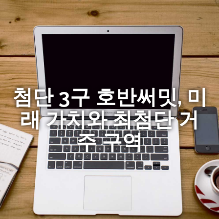
첨단 3구 호반써밋, 미
래 가치와 최첨단 거
주 구역